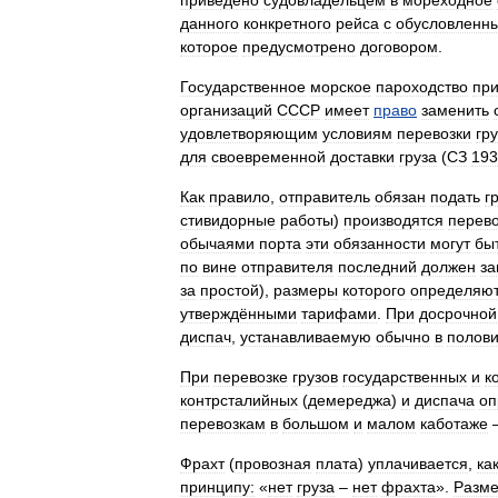
приведено
судовладельцем
в
мореходное
данного
конкретного
рейса
с
обусловленн
которое
предусмотрено
договором
.
Государственное
морское
пароходство
пр
организаций
СССР
имеет
право
заменить
удовлетворяющим
условиям
перевозки
гр
для
своевременной
доставки
груза
(
СЗ
193
Как
правило
,
отправитель
обязан
подать
г
стивидорные
работы
)
производятся
перев
обычаями
порта
эти
обязанности
могут
бы
по
вине
отправителя
последний
должен
за
за
простой
),
размеры
которого
определяю
утверждёнными
тарифами
.
При
досрочной
диспач
,
устанавливаемую
обычно
в
полов
При
перевозке
грузов
государственных
и
к
контрсталийных
(
демереджа
)
и
диспача
оп
перевозкам
в
большом
и
малом
каботаже
Фрахт
(
провозная
плата
)
уплачивается
,
ка
принципу:
«
нет
груза
–
нет
фрахта
».
Разм