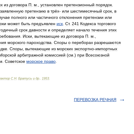
их
из
договора
П
.
м
.,
установлен
претензионный
порядок
.
заявленную
претензию
в
трёх
-
или
шестимесячный
срок
,
в
лучае
полного
или
частичного
отклонения
претензии
или
оки
может
быть
предъявлен
иск
.
Ст
.
241
Кодекса
торгового
годичный
срок
давности
и
определяет
начало
течения
этих
ребования
.
Иски
,
вытекающие
из
договора
П
.
м
.,
ния
морского
пароходства
.
Споры
о
переборах
разрешаются
ядке
.
Споры
,
вытекающие
из
морских
экспортно
-
импортных
Морской
арбитражной
комиссией
(
см
.)
при
Всесоюзной
м
.
Советское
морское
право
.
дактор
С
.
Н
.
Братусь
и
др
.
.
1953
.
ПЕРЕВОЗКА РЕЧНАЯ