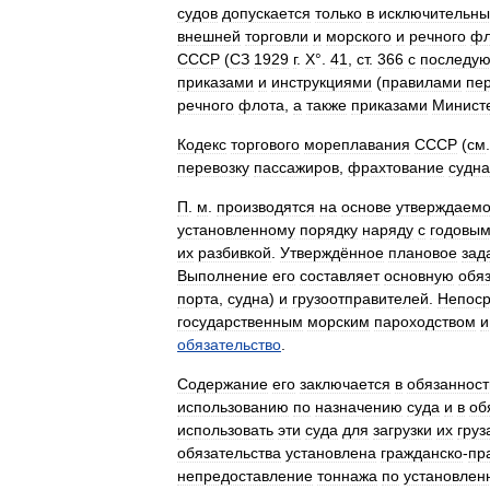
судов
допускается
только
в
исключительны
внешней
торговли
и
морского
и
речного
фл
СССР
(
СЗ
1929
г
.
Х
°.
41
,
ст
.
366
с
последу
приказами
и
инструкциями
(
правилами
пе
речного
флота
,
а
также
приказами
Минист
Кодекс
торгового
мореплавания
СССР
(
см
перевозку
пассажиров
,
фрахтование
судна
П
.
м
.
производятся
на
основе
утверждаемо
установленному
порядку
наряду
с
годовы
их
разбивкой
.
Утверждённое
плановое
зад
Выполнение
его
составляет
основную
обя
порта
,
судна
)
и
грузоотправителей
.
Непоср
государственным
морским
пароходством
и
обязательство
.
Содержание
его
заключается
в
обязанност
использованию
по
назначению
суда
и
в
об
использовать
эти
суда
для
загрузки
их
груз
обязательства
установлена
гражданско
-
пр
непредоставление
тоннажа
по
установлен