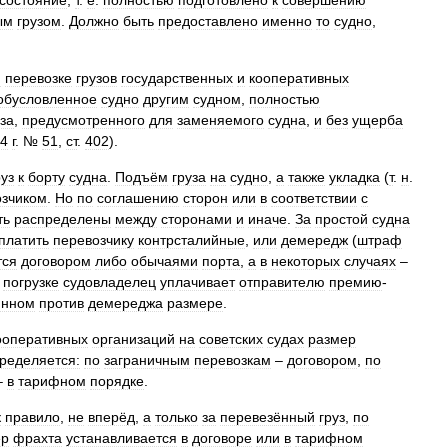
состояние
,
т
.
е
.
полностью
подготовлено
к
совершению
ым
грузом
.
Должно
быть
предоставлено
именно
то
судно
,
и
перевозке
грузов
государственных
и
кооперативных
обусловленное
судно
другим
судном
,
полностью
уза
,
предусмотренного
для
заменяемого
судна
,
и
без
ущерба
4
г
. №
51
,
ст
.
402
).
руз
к
борту
судна
.
Подъём
груза
на
судно
,
а
также
укладка
(
т
.
н
.
озчиком
.
Но
по
соглашению
сторон
или
в
соответствии
с
ть
распределены
между
сторонами
и
иначе
.
За
простой
судна
платить
перевозчику
контрсталийные
,
или
демередж
(
штраф
тся
договором
либо
обычаями
порта
,
а
в
некоторых
случаях
–
погрузке
судовладелец
уплачивает
отправителю
премию
-
инном
против
демереджа
размере
.
ооперативных
организаций
на
советских
судах
размер
ределяется:
по
заграничным
перевозкам
–
договором
,
по
–
в
тарифном
порядке
.
к
правило
,
не
вперёд
,
а
только
за
перевезённый
груз
,
по
ер
фрахта
устанавливается
в
договоре
или
в
тарифном