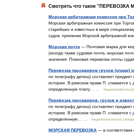
Смотреть что такое "ПЕРЕВОЗКА М
Морская арбитражная комиссия при Т
Морская арбитражная комиссия при Торг
старейших и известных в мире специализ
судов, преемник Морской арбитражной 
Морская почта
— Почтовая марка для морс
(иногда также судовая почта, морская поч
значения: Плановая перевозка почты су
Перевозка пассажиров грузов (клади) 
по телеграфу депеш) составляет предмет
историю. В римском праве П. сливается с 
определенную плату… …
Энциклопедический 
Перевозка пассажиров, грузов и извес
по телеграфу депеш) составляет предмет
историю. В римском праве П. сливается с 
определенную… …
Энциклопедический словарь
МОРСКАЯ ПЕРЕВОЗКА
— в соответствии 