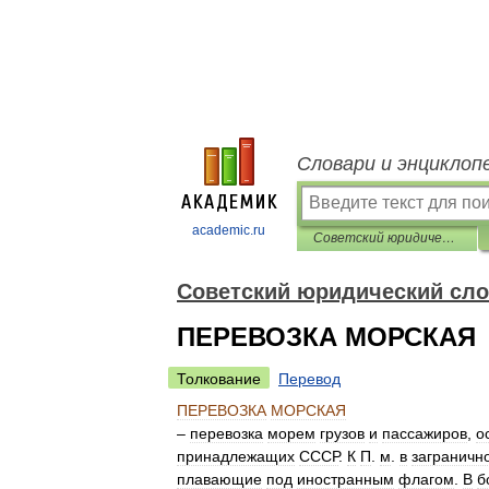
Словари и энциклоп
academic.ru
Советский юридический словарь
Советский юридический сл
ПЕРЕВОЗКА МОРСКАЯ
Толкование
Перевод
ПЕРЕВОЗКА
МОРСКАЯ
–
перевозка
морем
грузов
и
пассажиров
,
о
принадлежащих
СССР
.
К
П
.
м
.
в
заграничн
плавающие
под
иностранным
флагом
.
В
б