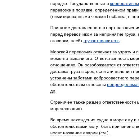
порядке
.
Государственные
и
кооперативн
перевозке
в
порядке
,
определённом
прав
(
лимитированными
чеками
Госбанка
,
в
пор
Принятие
доставленного
в
порт
назначени
перед
перевозчиком
за
непринятие
груза
,
оговорки
,
несёт
грузоотправитель
.
Морской
перевозчик
отвечает
за
утрату
и
п
момента
выдачи
его
.
Ответственность
мор
отношениях
.
Он
освобождается
от
ответст
доставке
груза
в
срок
,
если
эти
явления
пр
устранены
заботами
добросовестного
пере
обстоятельствам
отнесены
непреодолима
др
.
Ограничен
также
размер
ответственности
мореплавания
).
Во
время
нахождения
судна
в
море
ему
и
обстоятельствами
могут
быть
причинены
в
носят
название
аварии
(
см
.).