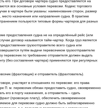
сть
его
.
При
договоре
чартера
судно
предоставляется
на
ваются
все
основные
условия
перевозки
.
Кодекс
торгового
учае
в
чартере
были
указаны:
наименование
сторон
,
размер
и
,
место
назначения
или
направления
судна
.
В
практике
странением
пользуются
типовые
формы
чартеров
для
разных
рме
предоставления
судна
не
на
определённый
рейс
(
или
случае
договор
называется
тайм
-
чартер
.
Когда
груз
является
предоставлении
грузоотправителю
всего
судна
или
совершается
путём
выдачи
перевозчиком
грузоотправителю
ру
перевозчик
по
требованию
отправителя
должен
выдать
нту
(
без
составления
чартера
)
применяются
при
регулярных
возчик
(
фрахтовщик
)
и
отправитель
(
фрахтователь
).
говоре
,
участвует
в
отношениях
по
перевозке:
его
права
оре
П
.
м
.
перевозчик
обязан
предоставить
судно
,
своевременно
ать
его
в
порту
назначения
,
а
отправитель
–
сдать
фрахт
(
провозную
плату
),
обеспечить
своевременное
ляемое
для
перевозки
судно
должно
быть
заблаговременно