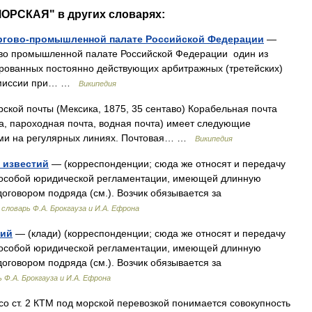
ОРСКАЯ" в других словарях:
оргово-промышленной палате Российской Федерации
—
ово промышленной палате Российской Федерации один из
ированных постоянно действующих арбитражных (третейских)
комиссии при… …
Википедия
кой почты (Мексика, 1875, 35 сентаво) Корабельная почта
та, пароходная почта, водная почта) имеет следующие
дами на регулярных линиях. Почтовая… …
Википедия
и известий
— (корреспонденции; сюда же относят и передачу
 особой юридической регламентации, имеющей длинную
договором подряда (см.). Возчик обязывается за
словарь Ф.А. Брокгауза и И.А. Ефрона
тий
— (клади) (корреспонденции; сюда же относят и передачу
 особой юридической регламентации, имеющей длинную
договором подряда (см.). Возчик обязывается за
 Ф.А. Брокгауза и И.А. Ефрона
со ст. 2 КТМ под морской перевозкой понимается совокупность