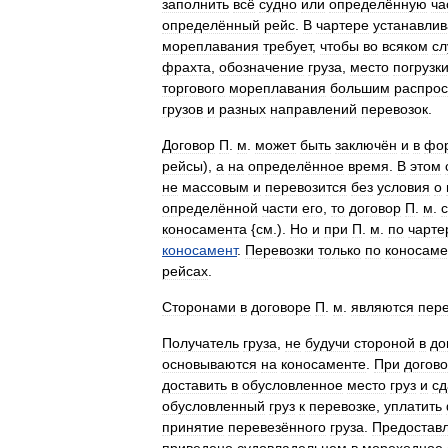
заполнить
всё
судно
или
определённую
ча
определённый
рейс
.
В
чартере
устанавли
мореплавания
требует
,
чтобы
во
всяком
сл
фрахта
,
обозначение
груза
,
место
погрузк
торгового
мореплавания
большим
распро
грузов
и
разных
направлений
перевозок
.
Договор
П
.
м
.
может
быть
заключён
и
в
фо
рейсы
),
а
на
определённое
время
.
В
этом
не
массовым
и
перевозится
без
условия
о
определённой
части
его
,
то
договор
П
.
м
.
коносамента
{
см
.).
Но
и
при
П
.
м
.
по
чарте
коносамент
.
Перевозки
только
по
коносаме
рейсах
.
Сторонами
в
договоре
П
.
м
.
являются
пере
Получатель
груза
,
не
будучи
стороной
в
до
основываются
на
коносаменте
.
При
догов
доставить
в
обусловленное
место
груз
и
сд
обусловленный
груз
к
перевозке
,
уплатить
принятие
перевезённого
груза
.
Предостав