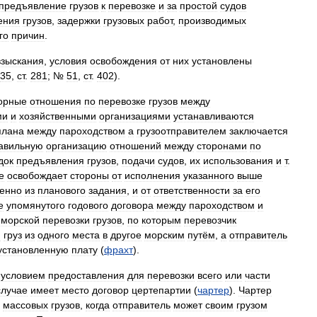
предъявление
грузов
к
перевозке
и
за
простой
судов
ения
грузов
,
задержки
грузовых
работ
,
производимых
го
причин
.
взыскания
,
условия
освобождения
от
них
установлены
35
,
ст
.
281
; №
51
,
ст
.
402
).
орные
отношения
по
перевозке
грузов
между
ми
и
хозяйственными
организациями
устанавливаются
плана
между
пароходством
а
грузоотправителем
заключается
авильную
организацию
отношений
между
сторонами
по
док
предъявления
грузов
,
подачи
судов
,
их
использования
и
т
.
е
освобождает
стороны
от
исполнения
указанного
выше
венно
из
планового
задания
,
и
от
ответственности
за
его
е
упомянутого
годового
договора
между
пароходством
и
морской
перевозки
грузов
,
по
которым
перевозчик
й
груз
из
одного
места
в
другое
морским
путём
,
а
отправитель
установленную
плату
(
фрахт
).
условием
предоставления
для
перевозки
всего
или
части
случае
имеет
место
договор
цертепартии
(
чартер
).
Чартер
массовых
грузов
,
когда
отправитель
может
своим
грузом