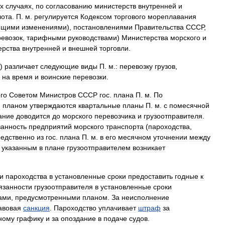
х
случаях
,
по
согласованию
министерств
внутренней
и
ота
.
П
.
м
.
регулируется
Кодексом
торгового
мореплавания
ющими
изменениями
),
постановлениями
Правительства
СССР
,
ревозок
,
тарифными
руководствами
)
Министерства
морского
и
ерства
внутренней
и
внешней
торговли
.
.)
различает
следующие
виды
П
.
м
.
:
перевозку
грузов
,
на
время
и
воинские
перевозки
.
го
Советом
Министров
СССР
гос
.
плана
П
.
м
.
По
м
планом
утверждаются
квартальные
планы
П
.
м
.
с
помесячной
ание
доводится
до
морского
перевозчика
и
грузоотправителя
.
занность
предприятий
морского
транспорта
(
пароходства
,
едственно
из
гос
.
плана
П
.
м
.
в
его
месячном
уточнении
между
указанным
в
плане
грузоотправителем
возникает
и
пароходства
в
установленные
сроки
предоставить
годные
к
язанности
грузоотправителя
в
установленные
сроки
ами
,
предусмотренными
планом
.
За
неисполнение
авовая
санкция
.
Пароходство
уплачивает
штраф
за
ному
графику
и
за
опоздание
в
подаче
судов
.