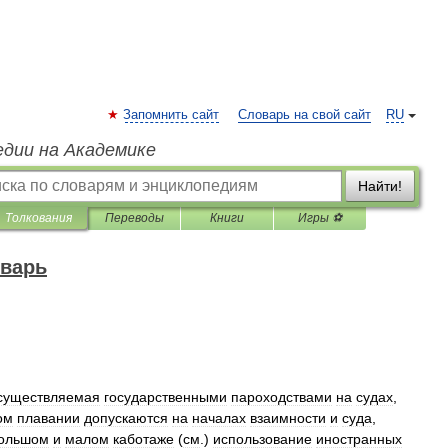
Запомнить сайт
Словарь на свой сайт
RU
едии на Академике
Найти!
Толкования
Переводы
Книги
Игры ⚽
оварь
существляемая
государственными
пароходствами
на
судах
,
ом
плавании
допускаются
на
началах
взаимности
и
суда
,
ольшом
и
малом
каботаже
(
см
.)
использование
иностранных