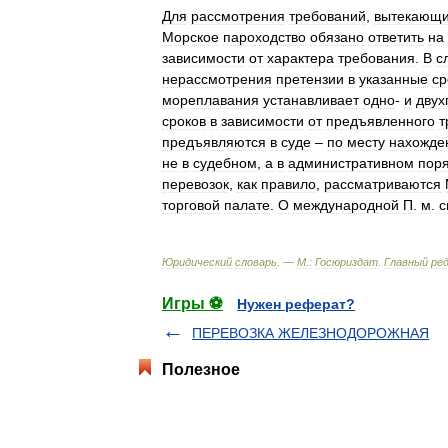
Для
рассмотрения
требований
,
вытекающ
Морское
пароходство
обязано
ответить
на
зависимости
от
характера
требования
.
В
с
нерассмотрения
претензии
в
указанные
ср
мореплавания
устанавливает
одно
-
и
двух
сроков
в
зависимости
от
предъявленного
т
предъявляются
в
суде
–
по
месту
нахожде
не
в
судебном
,
а
в
административном
пор
перевозок
,
как
правило
,
рассматриваются
торговой
палате
.
О
международной
П
.
м
.
с
Юридический
словарь
. —
М
.
:
Госюриздат
.
Главный
ре
Игры ⚽
Нужен реферат?
ПЕРЕВОЗКА ЖЕЛЕЗНОДОРОЖНАЯ
Полезное