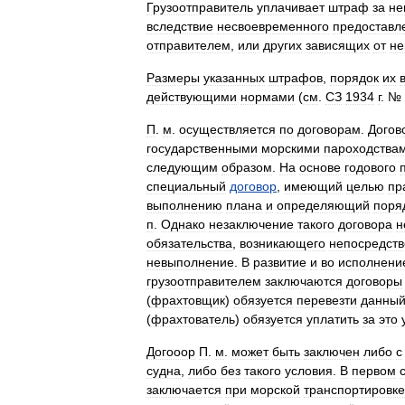
Грузоотправитель
уплачивает
штраф
за
не
вследствие
несвоевременного
предоставл
отправителем
,
или
других
зависящих
от
не
Размеры
указанных
штрафов
,
порядок
их
действующими
нормами
(
см
.
СЗ
1934
г
. №
П
.
м
.
осуществляется
по
договорам
.
Догов
государственными
морскими
пароходства
следующим
образом
.
На
основе
годового
специальный
договор
,
имеющий
целью
пр
выполнению
плана
и
определяющий
поря
п
.
Однако
незаключение
такого
договора
н
обязательства
,
возникающего
непосредст
невыполнение
.
В
развитие
и
во
исполнени
грузоотправителем
заключаются
договоры
(
фрахтовщик
)
обязуется
перевезти
данны
(
фрахтователь
)
обязуется
уплатить
за
это
Догооор
П
.
м
.
может
быть
заключен
либо
с
судна
,
либо
без
такого
условия
.
В
первом
заключается
при
морской
транспортировке