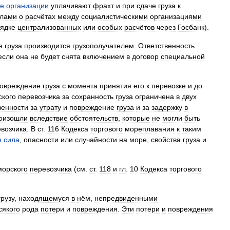
ые
организации
уплачивают
фрахт
и
при
сдаче
груза
к
илами
о
расчётах
между
социалистическими
организациями
ядке
централизованных
или
особых
расчётов
через
Госбанк
).
я
груза
производится
грузополучателем
.
Ответственность
если
она
не
будет
снята
включением
в
договор
специальной
овреждение
груза
с
момента
принятия
его
к
перевозке
и
до
ского
перевозчика
за
сохранность
груза
ограничена
в
двух
венности
за
утрату
и
повреждение
груза
и
за
задержку
в
оизошли
вследствие
обстоятельств
,
которые
не
могли
быть
возчика
.
В
ст
.
116
Кодекса
торгового
мореплавания
к
таким
я
сила
,
опасности
или
случайности
на
море
,
свойства
груза
и
морского
перевозчика
(
см
.
ст
.
118
и
гл
.
10
Кодекса
торгового
грузу
,
находящемуся
в
нём
,
непредвиденными
сякого
рода
потери
и
повреждения
.
Эти
потери
и
повреждения